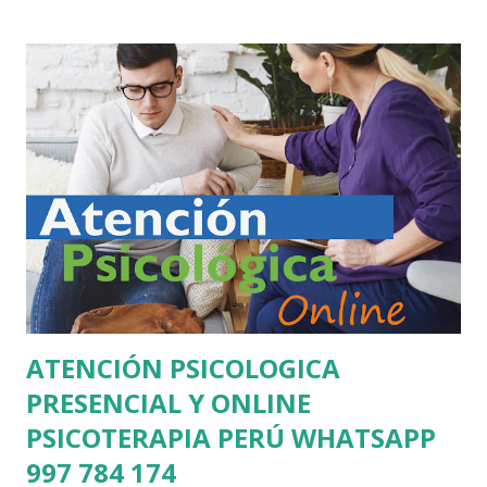
postraumático, terapia de pareja, fortalecimiento de
habilidades sociales, problemas de autoestima, ansiedad
social entre otras especialidades. DATOS DE CONTACTO
TELÉFONOS +51 997 784 174 +51 964 212 311
UBICACIÓN Avenida Javier Prado Este 3701 San Borja
(Atención Previa Cita) Lima Perú SESIÓN HORARIOS DE
ATENCIÓN PSICOLÓGICA MEDIOS DE PAGO PARA LA
SESIÓN DE PSICOLOGÍA ATENCIÓN PSICOLÓGICA VIRTUAL
Terapia Individual, Niños, adolescentes o Adultos) 80 Soles la
sesión psicológica Terapia de pareja ...
ATENCIÓN PSICOLOGICA
PRESENCIAL Y ONLINE
PSICOTERAPIA PERÚ WHATSAPP
997 784 174