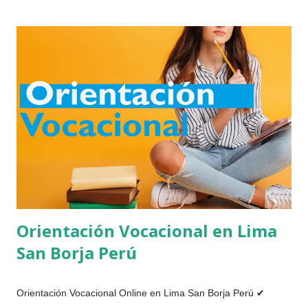
en Lima. Se realiza una evaluación del paciente de manera
integral, apoyándonos en pruebas psicológicas, la entrevista
personal, observación del comportamiento y la entrevista
familiar para poder analizar y tratar el problema que los niños
o jóvenes están atravesando , estos problemas pueden estar
afectando diversas de su vida personal, académica, familiar o
social. Se le brinda un ambiente de confianza y tranquilidad
para que los jó...
Orientación Vocacional en Lima
San Borja Perú
Orientación Vocacional Online en Lima San Borja Perú ✔