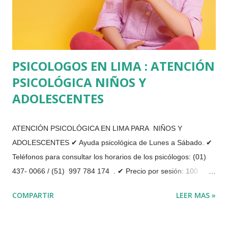
las f...
PSICOLOGOS EN LIMA : ATENCIÓN
PSICOLÓGICA NIÑOS Y
ADOLESCENTES
ATENCIÓN PSICOLÓGICA EN LIMA PARA NIÑOS Y
ADOLESCENTES ✔ Ayuda psicológica de Lunes a Sábado. ✔
Teléfonos para consultar los horarios de los psicólogos: (01)
437- 0066 / (51) 997 784 174 . ✔ Precio por sesión: 100
soles. Actualmente nos encontramos realizando las sesiones
COMPARTIR
LEER MAS »
de atención y terapia psicológica de forma virtual, a través de
videollamada o por teléfono. Brindamos terapia psicológica
personal, de pareja y de familia. Somos los mejores psicólogos