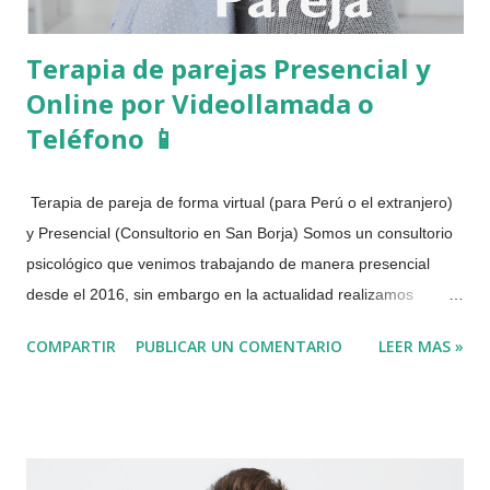
Terapia de parejas Presencial y
Online por Videollamada o
Teléfono 📱
Terapia de pareja de forma virtual (para Perú o el extranjero)
y Presencial (Consultorio en San Borja) Somos un consultorio
psicológico que venimos trabajando de manera presencial
desde el 2016, sin embargo en la actualidad realizamos
Terapia de Pareja de forma Virtual, por motivo de la pandemia
COMPARTIR
PUBLICAR UN COMENTARIO
LEER MAS »
del COVID 19 o Coronavirus. En la actualidad trabajamos tanto
de manera virtual como presencial. La terapia de pareja esta
dirigida para aquellas personas que estén pasando por
dificultades emocionales en su relación sentimental, de modo
que puedan lograr una adecuada convivencia, una relación de