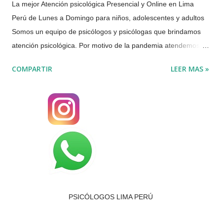
La mejor Atención psicológica Presencial y Online en Lima
Perú de Lunes a Domingo para niños, adolescentes y adultos
Somos un equipo de psicólogos y psicólogas que brindamos
atención psicológica. Por motivo de la pandemia atendemos
solo de manera Presencial en San Borja o VIRTUAL por
COMPARTIR
LEER MAS »
VIDEOLLAMADA o TELÉFONO. Teléfonos: 📞(01) 437- 0066
📞(+51) 997 784 174 📞(+51 ) 964 212 311 Atención
psicológica virtual de Lunes a Domingo Brindamos atención
psicológica de forma virtual, de forma individual, de pareja y
familia. Hay confidencialidad y respeto para cada caso. Se da
orientación psicológica desde la primera sesión, para poderle
brindar la mejor atención psicológica.. Algunos síntomas por
los que podría acudir a un psicólogo: Llanto,
tristeza melancolía sin alguna razón aparente. Un duelo no
PSICÓLOGOS LIMA PERÚ
superado. Ansiedad, preocupación constante, dificultades del
sueño. Déficit en sus r...