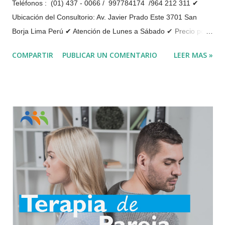
Teléfonos : (01) 437 - 0066 / 997784174 /964 212 311 ✔
Ubicación del Consultorio: Av. Javier Prado Este 3701 San
Borja Lima Perú ✔ Atención de Lunes a Sábado ✔ Precio por
Orientación Vocacional : Preguntar por whatsapp el precio y
COMPARTIR
PUBLICAR UN COMENTARIO
LEER MAS »
numero de sesiones de Orientación Vocacional Online Cada
día surgen nuevas profesiones y nuevas carreras en las
universidades debido a la demanda laboral, la cual exige cada
vez mayores requisitos y formación académica adecuada para
lograr los resultados esperados. La orientación vocacional
ayuda a poder optar por una carrera profesional, sea superior
o técnica, identificando las fortalezas y debilidades personales,
así como los intereses, motivaciones y expectativas, de modo
que se realizar un estudio completo de la persona para lograr
el equilibrio entre las habilidades personales del estudiante y
las posibles elecciones profesionales. Existe ...