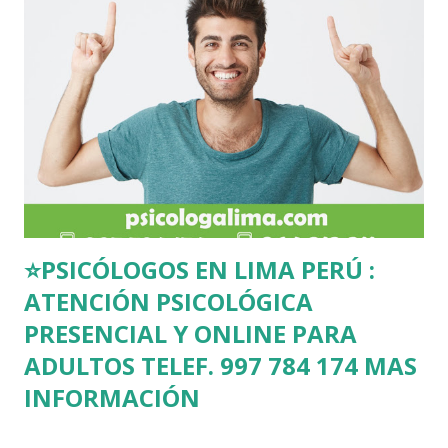
confianza y respeto o en su defecto lograr una separación de
pareja de forma cordial. ¿Funciona la terapia de pareja? Sí
funciona para aquellas parejas que están comprometidas con
el logro de alcanzar cambios, ya que en muchos casos una de
las personas es la que suele originar el conflicto de forma
inconsciente, por ello primero se debe realizar una evaluación
de la pareja, para poder definir...
⭐PSICÓLOGOS EN LIMA PERÚ :
ATENCIÓN PSICOLÓGICA
PRESENCIAL Y ONLINE PARA
ADULTOS TELEF. 997 784 174 MAS
INFORMACIÓN