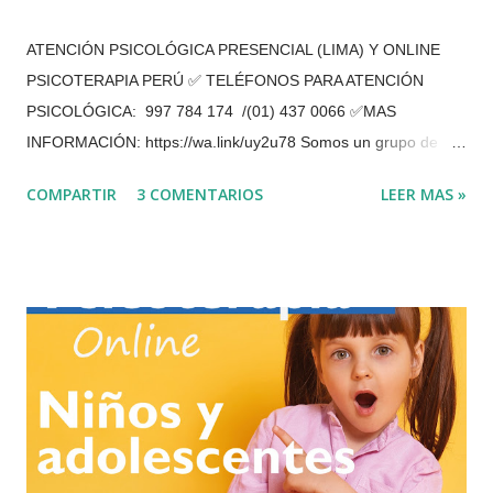
ATENCIÓN PSICOLÓGICA PRESENCIAL (LIMA) Y ONLINE
PSICOTERAPIA PERÚ ✅ TELÉFONOS PARA ATENCIÓN
PSICOLÓGICA: 997 784 174 /(01) 437 0066 ✅MAS
INFORMACIÓN: https://wa.link/uy2u78 Somos un grupo de
psicólogos que hemos estado realizando las terapias
COMPARTIR
3 COMENTARIOS
LEER MAS »
psicológicas y evaluaciones en nuestro consultorio en San
Borja con mucha eficacia. En la actualidad brindamos
Atención psicológica PRESENCIAL (EN SAN BORJA) y
VIRTUAL (POR VIDEOLLAMADA O TELÉFONO) ¿Cuáles son
las ventajas de la Terapia Online? Es un ahorro de tiempo
y económico en la movilidad hasta el consultorio.
Privacidad. Flexibilidad de horario. En la comodidad
del lugar donde te encuentres, Reiterar que no va a sentir
ningún tipo de preocupación, por el contagio de esta pandemia
que pronto se terminara. De esta manera vamos a superar