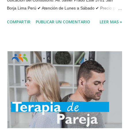
Ubicación del Consultorio: Av. Javier Prado Este 3701 San
Borja Lima Perú ✔ Atención de Lunes a Sábado ✔ Precio por
Orientación Vocacional : Preguntar por whatsapp el precio y
COMPARTIR
PUBLICAR UN COMENTARIO
LEER MAS »
numero de sesiones de Orientación Vocacional Online Cada
día surgen nuevas profesiones y nuevas carreras en las
universidades debido a la demanda laboral, la cual exige cada
vez mayores requisitos y formación académica adecuada para
lograr los resultados esperados. La orientación vocacional
ayuda a poder optar por una carrera profesional, sea superior
o técnica, identificando las fortalezas y debilidades personales,
así como los intereses, motivaciones y expectativas, de modo
que se realizar un estudio completo de la persona para lograr
el equilibrio entre las habilidades personales del estudiante y
las posibles elecciones profesionales. Existe ...