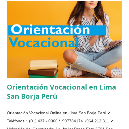
integral, apoyándonos en pruebas psicológicas, la entrevista
personal, observación del comportamiento y la entrevista
familiar para poder analizar y tratar el problema que los niños
o jóvenes están atravesando , estos problemas pueden estar
afectando diversas de su vida personal, académica, familiar o
social. Se le brinda un ambiente de confianza y tranquilidad
para que los jó...
Orientación Vocacional en Lima
San Borja Perú
Orientación Vocacional Online en Lima San Borja Perú ✔
Teléfonos : (01) 437 - 0066 / 997784174 /964 212 311 ✔