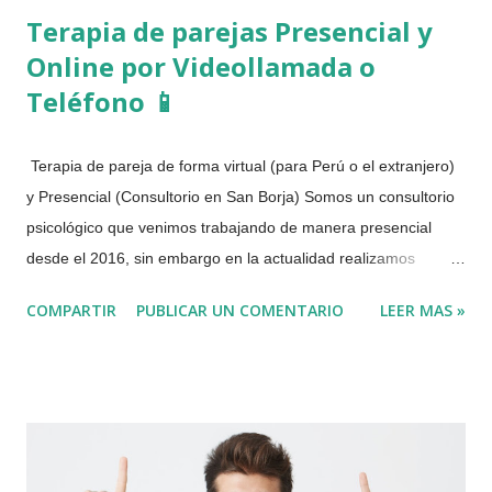
Terapia de parejas Presencial y
Online por Videollamada o
Teléfono 📱
Terapia de pareja de forma virtual (para Perú o el extranjero)
y Presencial (Consultorio en San Borja) Somos un consultorio
psicológico que venimos trabajando de manera presencial
desde el 2016, sin embargo en la actualidad realizamos
Terapia de Pareja de forma Virtual, por motivo de la pandemia
COMPARTIR
PUBLICAR UN COMENTARIO
LEER MAS »
del COVID 19 o Coronavirus. En la actualidad trabajamos tanto
de manera virtual como presencial. La terapia de pareja esta
dirigida para aquellas personas que estén pasando por
dificultades emocionales en su relación sentimental, de modo
que puedan lograr una adecuada convivencia, una relación de
confianza y respeto o en su defecto lograr una separación de