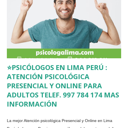
pareja de forma cordial. ¿Funciona la terapia de pareja? Sí
funciona para aquellas parejas que están comprometidas con
el logro de alcanzar cambios, ya que en muchos casos una de
las personas es la que suele originar el conflicto de forma
inconsciente, por ello primero se debe realizar una evaluación
de la pareja, para poder definir...
⭐PSICÓLOGOS EN LIMA PERÚ :
ATENCIÓN PSICOLÓGICA
PRESENCIAL Y ONLINE PARA
ADULTOS TELEF. 997 784 174 MAS
INFORMACIÓN
La mejor Atención psicológica Presencial y Online en Lima