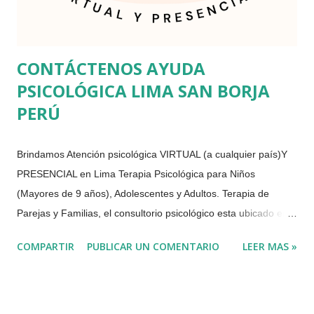
CONTÁCTENOS AYUDA
PSICOLÓGICA LIMA SAN BORJA
PERÚ
Brindamos Atención psicológica VIRTUAL (a cualquier país)Y
PRESENCIAL en Lima Terapia Psicológica para Niños
(Mayores de 9 años), Adolescentes y Adultos. Terapia de
Parejas y Familias, el consultorio psicológico esta ubicado en
Av. Javier Prado Este San Borja, Lima Perú Somos psicólogos
COMPARTIR
PUBLICAR UN COMENTARIO
LEER MAS »
especialistas en ansiedad, estrés, manejo de impulsos, control
de ira, problemas alimenticios, depresión, duelo, estrés
postraumático, terapia de pareja, fortalecimiento de
habilidades sociales, problemas de autoestima, ansiedad