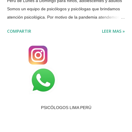
Perú de Lunes a Domingo para niños, adolescentes y adultos
Somos un equipo de psicólogos y psicólogas que brindamos
atención psicológica. Por motivo de la pandemia atendemos
solo de manera Presencial en San Borja o VIRTUAL por
COMPARTIR
LEER MAS »
VIDEOLLAMADA o TELÉFONO. Teléfonos: 📞(01) 437- 0066
📞(+51) 997 784 174 📞(+51 ) 964 212 311 Atención
psicológica virtual de Lunes a Domingo Brindamos atención
psicológica de forma virtual, de forma individual, de pareja y
familia. Hay confidencialidad y respeto para cada caso. Se da
orientación psicológica desde la primera sesión, para poderle
brindar la mejor atención psicológica.. Algunos síntomas por
los que podría acudir a un psicólogo: Llanto,
tristeza melancolía sin alguna razón aparente. Un duelo no
PSICÓLOGOS LIMA PERÚ
superado. Ansiedad, preocupación constante, dificultades del
sueño. Déficit en sus r...