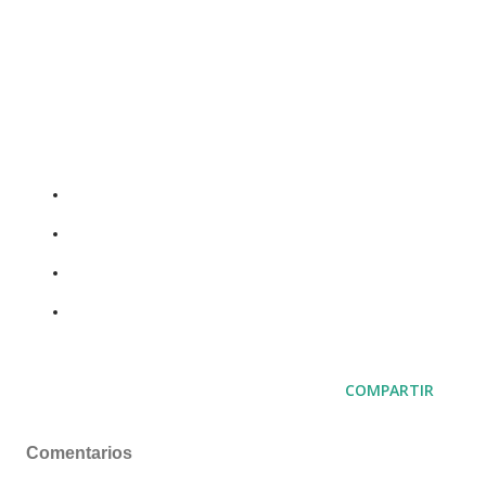
Para mayor información hacer click en los
siguientes enlaces:
Psicólogos para Adultos en Lima
Psicólogos para niños en Lima
Psicólogos para adolescentes en Lima
Contáctanos
COMPARTIR
Comentarios