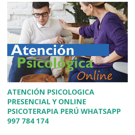
social entre otras especialidades. DATOS DE CONTACTO
TELÉFONOS +51 997 784 174 +51 964 212 311
UBICACIÓN Avenida Javier Prado Este 3701 San Borja
(Atención Previa Cita) Lima Perú SESIÓN HORARIOS DE
ATENCIÓN PSICOLÓGICA MEDIOS DE PAGO PARA LA
SESIÓN DE PSICOLOGÍA ATENCIÓN PSICOLÓGICA VIRTUAL
Terapia Individual, Niños, adolescentes o Adultos) 80 Soles la
sesión psicológica Terapia de pareja ...
ATENCIÓN PSICOLOGICA
PRESENCIAL Y ONLINE
PSICOTERAPIA PERÚ WHATSAPP
997 784 174