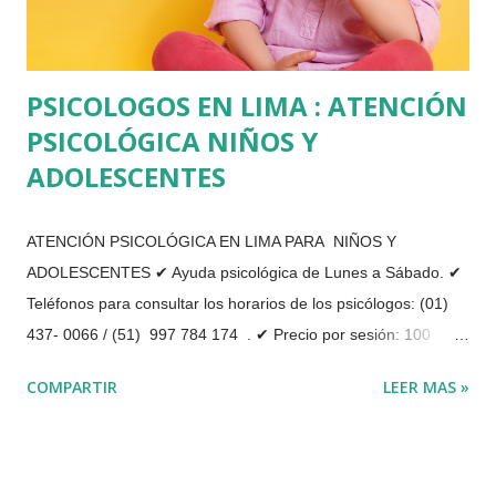
PSICOLOGOS EN LIMA : ATENCIÓN
PSICOLÓGICA NIÑOS Y
ADOLESCENTES
ATENCIÓN PSICOLÓGICA EN LIMA PARA NIÑOS Y
ADOLESCENTES ✔ Ayuda psicológica de Lunes a Sábado. ✔
Teléfonos para consultar los horarios de los psicólogos: (01)
437- 0066 / (51) 997 784 174 . ✔ Precio por sesión: 100
soles. Actualmente nos encontramos realizando las sesiones
COMPARTIR
LEER MAS »
de atención y terapia psicológica de forma virtual, a través de
videollamada o por teléfono. Brindamos terapia psicológica
personal, de pareja y de familia. Somos los mejores psicólogos
en Lima. Se realiza una evaluación del paciente de manera