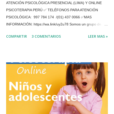
ATENCIÓN PSICOLÓGICA PRESENCIAL (LIMA) Y ONLINE
PSICOTERAPIA PERÚ ✅ TELÉFONOS PARA ATENCIÓN
PSICOLÓGICA: 997 784 174 /(01) 437 0066 ✅MAS
INFORMACIÓN: https://wa.link/uy2u78 Somos un grupo de
psicólogos que hemos estado realizando las terapias
COMPARTIR
3 COMENTARIOS
LEER MAS »
psicológicas y evaluaciones en nuestro consultorio en San
Borja con mucha eficacia. En la actualidad brindamos
Atención psicológica PRESENCIAL (EN SAN BORJA) y
VIRTUAL (POR VIDEOLLAMADA O TELÉFONO) ¿Cuáles son
las ventajas de la Terapia Online? Es un ahorro de tiempo
y económico en la movilidad hasta el consultorio.
Privacidad. Flexibilidad de horario. En la comodidad
del lugar donde te encuentres, Reiterar que no va a sentir
ningún tipo de preocupación, por el contagio de esta pandemia
que pronto se terminara. De esta manera vamos a superar
las f...