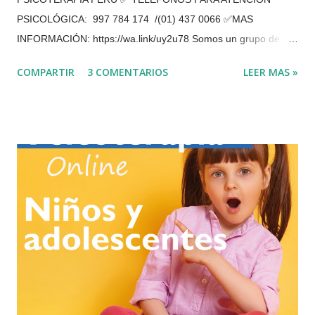
PSICOLÓGICA: 997 784 174 /(01) 437 0066 ✅MAS
INFORMACIÓN: https://wa.link/uy2u78 Somos un grupo de
psicólogos que hemos estado realizando las terapias
COMPARTIR
3 COMENTARIOS
LEER MAS »
psicológicas y evaluaciones en nuestro consultorio en San
Borja con mucha eficacia. En la actualidad brindamos
Atención psicológica PRESENCIAL (EN SAN BORJA) y
VIRTUAL (POR VIDEOLLAMADA O TELÉFONO) ¿Cuáles son
las ventajas de la Terapia Online? Es un ahorro de tiempo
y económico en la movilidad hasta el consultorio.
Privacidad. Flexibilidad de horario. En la comodidad
del lugar donde te encuentres, Reiterar que no va a sentir
ningún tipo de preocupación, por el contagio de esta pandemia
que pronto se terminara. De esta manera vamos a superar
las f...