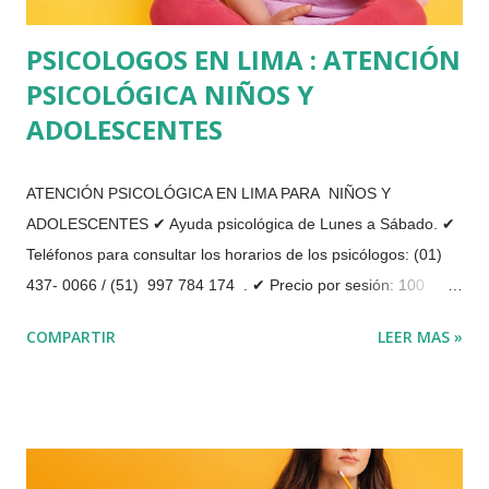
PSICOLOGOS EN LIMA : ATENCIÓN
PSICOLÓGICA NIÑOS Y
ADOLESCENTES
ATENCIÓN PSICOLÓGICA EN LIMA PARA NIÑOS Y
ADOLESCENTES ✔ Ayuda psicológica de Lunes a Sábado. ✔
Teléfonos para consultar los horarios de los psicólogos: (01)
437- 0066 / (51) 997 784 174 . ✔ Precio por sesión: 100
soles. Actualmente nos encontramos realizando las sesiones
COMPARTIR
LEER MAS »
de atención y terapia psicológica de forma virtual, a través de
videollamada o por teléfono. Brindamos terapia psicológica
personal, de pareja y de familia. Somos los mejores psicólogos
en Lima. Se realiza una evaluación del paciente de manera
integral, apoyándonos en pruebas psicológicas, la entrevista