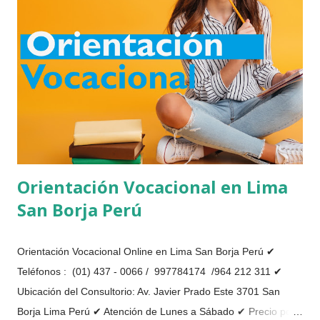
personal, observación del comportamiento y la entrevista
familiar para poder analizar y tratar el problema que los niños
o jóvenes están atravesando , estos problemas pueden estar
afectando diversas de su vida personal, académica, familiar o
social. Se le brinda un ambiente de confianza y tranquilidad
para que los jó...
Orientación Vocacional en Lima
San Borja Perú
Orientación Vocacional Online en Lima San Borja Perú ✔
Teléfonos : (01) 437 - 0066 / 997784174 /964 212 311 ✔
Ubicación del Consultorio: Av. Javier Prado Este 3701 San
Borja Lima Perú ✔ Atención de Lunes a Sábado ✔ Precio por