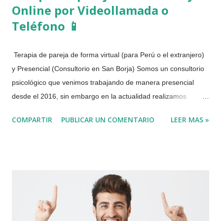
Online por Videollamada o
Teléfono 📱
Terapia de pareja de forma virtual (para Perú o el extranjero)
y Presencial (Consultorio en San Borja) Somos un consultorio
psicológico que venimos trabajando de manera presencial
desde el 2016, sin embargo en la actualidad realizamos
Terapia de Pareja de forma Virtual, por motivo de la pandemia
COMPARTIR
PUBLICAR UN COMENTARIO
LEER MAS »
del COVID 19 o Coronavirus. En la actualidad trabajamos tanto
de manera virtual como presencial. La terapia de pareja esta
dirigida para aquellas personas que estén pasando por
dificultades emocionales en su relación sentimental, de modo
que puedan lograr una adecuada convivencia, una relación de
confianza y respeto o en su defecto lograr una separación de
pareja de forma cordial. ¿Funciona la terapia de pareja? Sí
funciona para aquellas parejas que están comprometidas con