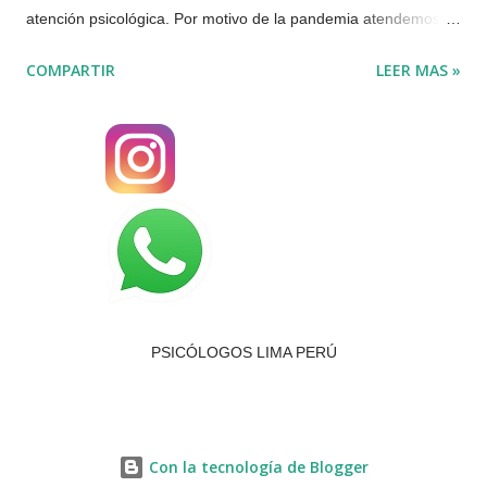
atención psicológica. Por motivo de la pandemia atendemos
solo de manera Presencial en San Borja o VIRTUAL por
COMPARTIR
LEER MAS »
VIDEOLLAMADA o TELÉFONO. Teléfonos: 📞(01) 437- 0066
📞(+51) 997 784 174 📞(+51 ) 964 212 311 Atención
psicológica virtual de Lunes a Domingo Brindamos atención
psicológica de forma virtual, de forma individual, de pareja y
familia. Hay confidencialidad y respeto para cada caso. Se da
orientación psicológica desde la primera sesión, para poderle
brindar la mejor atención psicológica.. Algunos síntomas por
los que podría acudir a un psicólogo: Llanto,
tristeza melancolía sin alguna razón aparente. Un duelo no
PSICÓLOGOS LIMA PERÚ
superado. Ansiedad, preocupación constante, dificultades del
sueño. Déficit en sus r...
Con la tecnología de Blogger