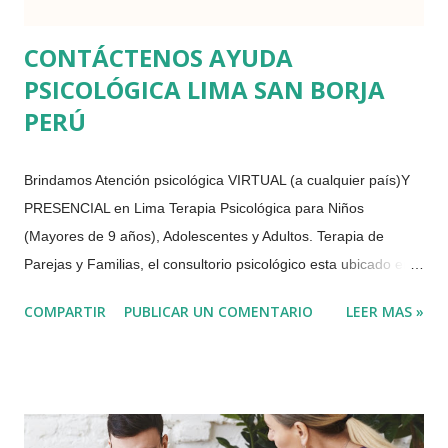
CONTÁCTENOS AYUDA
PSICOLÓGICA LIMA SAN BORJA
PERÚ
Brindamos Atención psicológica VIRTUAL (a cualquier país)Y
PRESENCIAL en Lima Terapia Psicológica para Niños
(Mayores de 9 años), Adolescentes y Adultos. Terapia de
Parejas y Familias, el consultorio psicológico esta ubicado en
Av. Javier Prado Este San Borja, Lima Perú Somos psicólogos
COMPARTIR
PUBLICAR UN COMENTARIO
LEER MAS »
especialistas en ansiedad, estrés, manejo de impulsos, control
de ira, problemas alimenticios, depresión, duelo, estrés
postraumático, terapia de pareja, fortalecimiento de
habilidades sociales, problemas de autoestima, ansiedad
social entre otras especialidades. DATOS DE CONTACTO