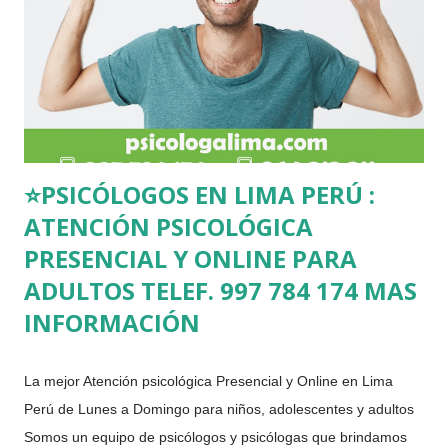
el logro de alcanzar cambios, ya que en muchos casos una de
las personas es la que suele originar el conflicto de forma
inconsciente, por ello primero se debe realizar una evaluación
de la pareja, para poder definir...
⭐PSICÓLOGOS EN LIMA PERÚ :
ATENCIÓN PSICOLÓGICA
PRESENCIAL Y ONLINE PARA
ADULTOS TELEF. 997 784 174 MAS
INFORMACIÓN
La mejor Atención psicológica Presencial y Online en Lima
Perú de Lunes a Domingo para niños, adolescentes y adultos
Somos un equipo de psicólogos y psicólogas que brindamos