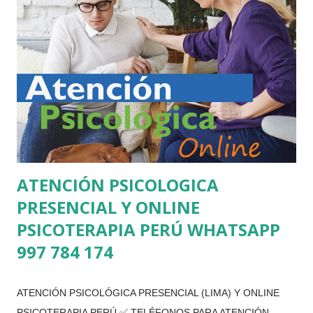
TELÉFONOS +51 997 784 174 +51 964 212 311
UBICACIÓN Avenida Javier Prado Este 3701 San Borja
(Atención Previa Cita) Lima Perú SESIÓN HORARIOS DE
ATENCIÓN PSICOLÓGICA MEDIOS DE PAGO PARA LA
SESIÓN DE PSICOLOGÍA ATENCIÓN PSICOLÓGICA VIRTUAL
Terapia Individual, Niños, adolescentes o Adultos) 80 Soles la
sesión psicológica Terapia de pareja ...
ATENCIÓN PSICOLOGICA
PRESENCIAL Y ONLINE
PSICOTERAPIA PERÚ WHATSAPP
997 784 174
ATENCIÓN PSICOLÓGICA PRESENCIAL (LIMA) Y ONLINE
PSICOTERAPIA PERÚ ✅ TELÉFONOS PARA ATENCIÓN