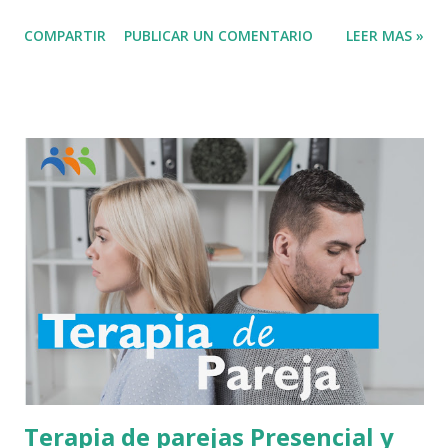
Orientación Vocacional : Preguntar por whatsapp el precio y
COMPARTIR
PUBLICAR UN COMENTARIO
LEER MAS »
numero de sesiones de Orientación Vocacional Online Cada
día surgen nuevas profesiones y nuevas carreras en las
universidades debido a la demanda laboral, la cual exige cada
vez mayores requisitos y formación académica adecuada para
lograr los resultados esperados. La orientación vocacional
ayuda a poder optar por una carrera profesional, sea superior
o técnica, identificando las fortalezas y debilidades personales,
así como los intereses, motivaciones y expectativas, de modo
que se realizar un estudio completo de la persona para lograr
el equilibrio entre las habilidades personales del estudiante y
las posibles elecciones profesionales. Existe ...
Terapia de parejas Presencial y